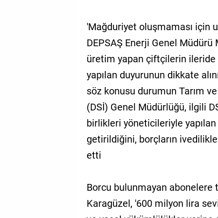
'Mağduriyet oluşmaması için u
DEPSAŞ Enerji Genel Müdürü Mu
üretim yapan çiftçilerin ileri
yapılan duyurunun dikkate alınm
söz konusu durumun Tarım ve O
(DSİ) Genel Müdürlüğü, ilgili 
birlikleri yöneticileriyle yapı
getirildiğini, borçların ivedili
etti
Borcu bulunmayan abonelere 
Karagüzel, '600 milyon lira s