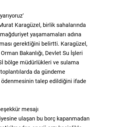
yarıyoruz'
rat Karagüzel, birlik sahalarında
de mağduriyet yaşamamaları adına
ası gerektiğini belirtti. Karagüzel,
rman Bakanlığı, Devlet Su İşleri
DSİ bölge müdürlükleri ve sulama
lan toplantılarda da gündeme
kle ödenmesinin talep edildiğini ifade
teşekkür mesajı
eviyesine ulaşan bu borç kapanmadan