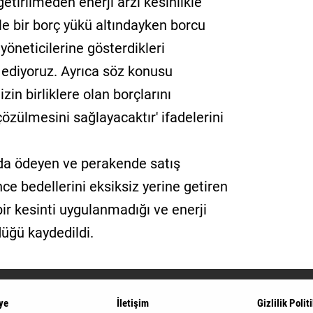
etirilmeden enerji arzı kesinlikle
 bir borç yükü altındayken borcu
 yöneticilerine gösterdikleri
 ediyoruz. Ayrıca söz konusu
izin birliklere olan borçlarını
ülmesini sağlayacaktır' ifadelerini
a ödeyen ve perakende satış
 bedellerini eksiksiz yerine getiren
bir kesinti uygulanmadığı ve enerji
düğü kaydedildi.
ye
İletişim
Gizlilik Polit