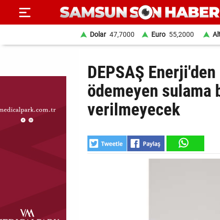
Dolar
47,7000
Euro
55,2000
Al
ANA
DEPSAŞ Enerji'den 
SAYFA
ödemeyen sulama bi
SAMSUN
verilmeyecek
HABER
SAMSUNSPOR
GÜNDEM
SİYASET
EKONOMİ
DÜNYA