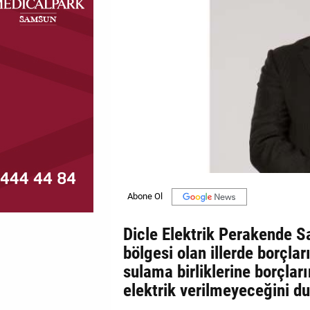
MAGAZİN
GALERİ
VİDEO
YAZARLAR
BİZE
ULAŞIN
Künye
İletişim
Dicle Elektrik Perakende S
Gizlilik
bölgesi olan illerde borçlar
Politikası
sulama birliklerine borçla
elektrik verilmeyeceğini d