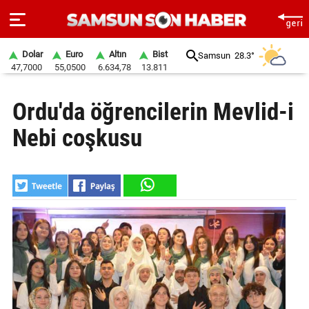
Dolar
Euro
Altın
Bist
Samsun
28.3°
47,7000
55,0500
6.634,78
13.811
ANA
Ordu'da öğrencilerin Mevlid-i
SAYFA
Nebi coşkusu
SAMSUN
HABER
SAMSUNSPOR
GÜNDEM
SİYASET
EKONOMİ
DÜNYA