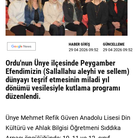
MAGAZİN
GALERİ
VİDEO
HABER GİRİŞ
GÜNCELLEME
29 04 2026 09:52
29 04 2026 09:52
YAZARLAR
Ordu'nun Ünye ilçesinde Peygamber
BİZE
Efendimizin (Sallallahu aleyhi ve sellem)
ULAŞIN
dünyayı teşrif etmesinin miladi yıl
Künye
dönümü vesilesiyle kutlama programı
düzenlendi.
İletişim
Gizlilik
Ünye Mehmet Refik Güven Anadolu Lisesi Din
Politikası
Kültürü ve Ahlak Bilgisi Öğretmeni Sıddıka
Arpacı öncülüğünde; 10, 11 ve 12. sınıf