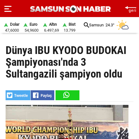
Dolar
Euro
Altın
Bist
Samsun
24.3°
47,6000
54,9600
6.497,69
13.799
ANA
Dünya IBU KYODO BUDOKAI
SAYFA
Şampiyonası'nda 3
SAMSUN
HABER
Sultangazili şampiyon oldu
SAMSUNSPOR
GÜNDEM
SİYASET
EKONOMİ
DÜNYA