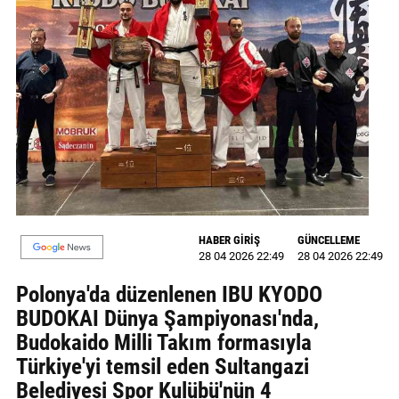
MAGAZİN
GALERİ
VİDEO
YAZARLAR
BİZE
ULAŞIN
Künye
HABER GİRİŞ
GÜNCELLEME
28 04 2026 22:49
28 04 2026 22:49
İletişim
Polonya'da düzenlenen IBU KYODO
BUDOKAI Dünya Şampiyonası'nda,
Gizlilik
Budokaido Milli Takım formasıyla
Politikası
Türkiye'yi temsil eden Sultangazi
Belediyesi Spor Kulübü'nün 4