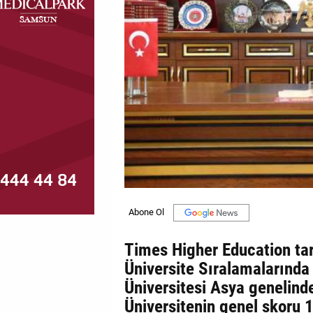
MAGAZİN
GALERİ
VİDEO
YAZARLAR
BİZE
ULAŞIN
Künye
İletişim
Times Higher Education ta
Gizlilik
Üniversite Sıralamalarınd
Politikası
Üniversitesi Asya genelind
Üniversitenin genel skoru 