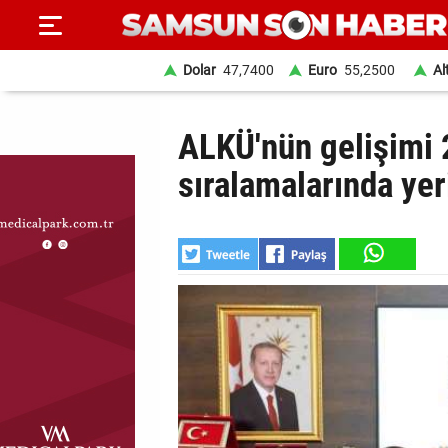
Dolar
47,7400
Euro
55,2500
Al
ANA
ALKÜ'nün gelişimi 
SAYFA
sıralamalarında yeri
SAMSUN
HABER
SAMSUNSPOR
GÜNDEM
SİYASET
EKONOMİ
DÜNYA