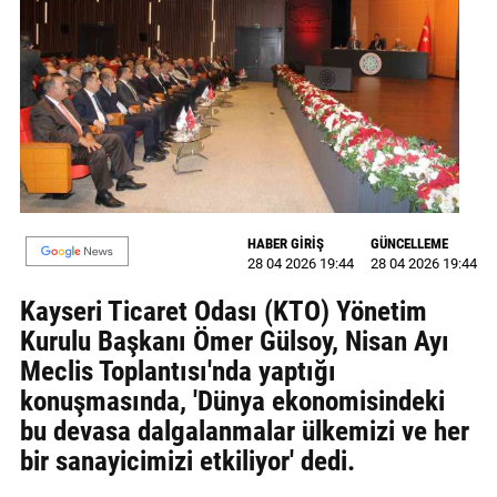
MAGAZİN
GALERİ
VİDEO
YAZARLAR
BİZE
HABER GİRİŞ
GÜNCELLEME
ULAŞIN
28 04 2026 19:44
28 04 2026 19:44
Künye
Kayseri Ticaret Odası (KTO) Yönetim
Kurulu Başkanı Ömer Gülsoy, Nisan Ayı
İletişim
Meclis Toplantısı'nda yaptığı
Gizlilik
konuşmasında, 'Dünya ekonomisindeki
Politikası
bu devasa dalgalanmalar ülkemizi ve her
bir sanayicimizi etkiliyor' dedi.