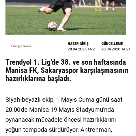
MAGAZİN
GALERİ
VİDEO
HABER GİRİŞ
GÜNCELLEME
28 04 2026 14:21
28 04 2026 14:21
YAZARLAR
Trendyol 1. Lig'de 38. ve son haftasında
BİZE
Manisa FK, Sakaryaspor karşılaşmasının
ULAŞIN
hazırlıklarına başladı.
Künye
İletişim
Siyah-beyazlı ekip, 1 Mayıs Cuma günü saat
Gizlilik
20.00'de Manisa 19 Mayıs Stadyumu'nda
Politikası
oynanacak mücadele öncesi hazırlıklarını
yoğun tempoda sürdürüyor. Antrenman,