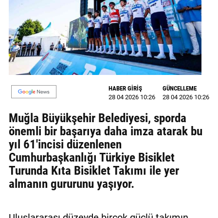
MAGAZİN
GALERİ
VİDEO
YAZARLAR
HABER GİRİŞ
GÜNCELLEME
28 04 2026 10:26
28 04 2026 10:26
BİZE
ULAŞIN
Muğla Büyükşehir Belediyesi, sporda
önemli bir başarıya daha imza atarak bu
Künye
yıl 61'incisi düzenlenen
İletişim
Cumhurbaşkanlığı Türkiye Bisiklet
Turunda Kıta Bisiklet Takımı ile yer
Gizlilik
almanın gururunu yaşıyor.
Politikası
Uluslararası düzeyde birçok güçlü takımın