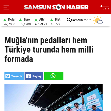
Dolar
Euro
Altın
Bist
Samsun
27.6°
47,7000
55,1900
6.673,91
13.779
ANA
Muğla'nın pedalları hem
SAYFA
Türkiye turunda hem milli
SAMSUN
HABER
formada
SAMSUNSPOR
GÜNDEM
SİYASET
EKONOMİ
DÜNYA