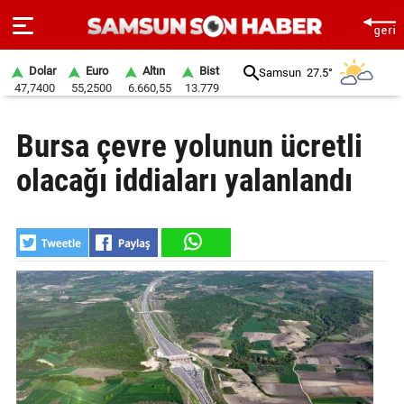
Dolar
Euro
Altın
Bist
Samsun
27.5°
47,7400
55,2500
6.660,55
13.779
ANA
Bursa çevre yolunun ücretli
SAYFA
olacağı iddiaları yalanlandı
SAMSUN
HABER
SAMSUNSPOR
GÜNDEM
SİYASET
EKONOMİ
DÜNYA