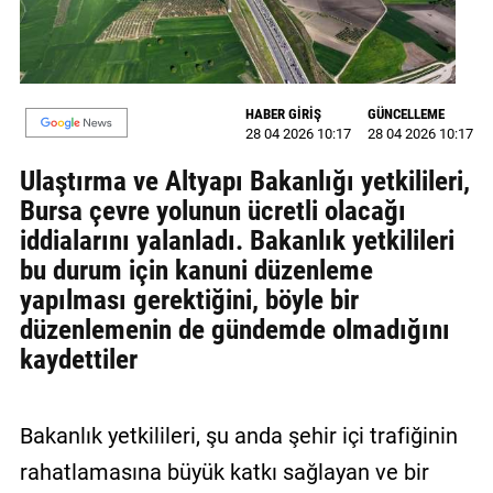
MAGAZİN
GALERİ
HABER GİRİŞ
GÜNCELLEME
VİDEO
28 04 2026 10:17
28 04 2026 10:17
Ulaştırma ve Altyapı Bakanlığı yetkilileri,
YAZARLAR
Bursa çevre yolunun ücretli olacağı
BİZE
iddialarını yalanladı. Bakanlık yetkilileri
ULAŞIN
bu durum için kanuni düzenleme
yapılması gerektiğini, böyle bir
Künye
düzenlemenin de gündemde olmadığını
İletişim
kaydettiler
Gizlilik
Politikası
Bakanlık yetkilileri, şu anda şehir içi trafiğinin
rahatlamasına büyük katkı sağlayan ve bir