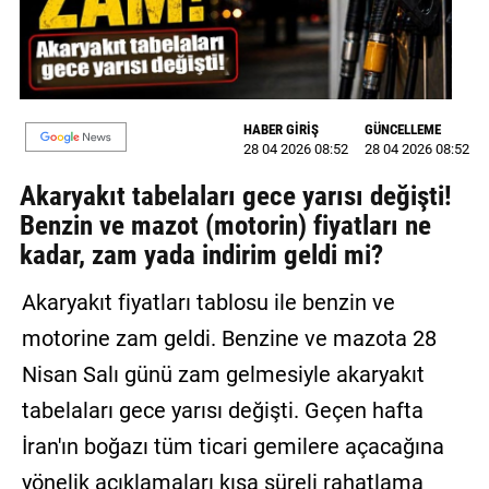
MAGAZİN
GALERİ
HABER GİRİŞ
GÜNCELLEME
VİDEO
28 04 2026 08:52
28 04 2026 08:52
YAZARLAR
Akaryakıt tabelaları gece yarısı değişti!
Benzin ve mazot (motorin) fiyatları ne
BİZE
kadar, zam yada indirim geldi mi?
ULAŞIN
Künye
Akaryakıt fiyatları tablosu ile benzin ve
motorine zam geldi. Benzine ve mazota 28
İletişim
Nisan Salı günü zam gelmesiyle akaryakıt
Gizlilik
tabelaları gece yarısı değişti. Geçen hafta
Politikası
İran'ın boğazı tüm ticari gemilere açacağına
yönelik açıklamaları kısa süreli rahatlama