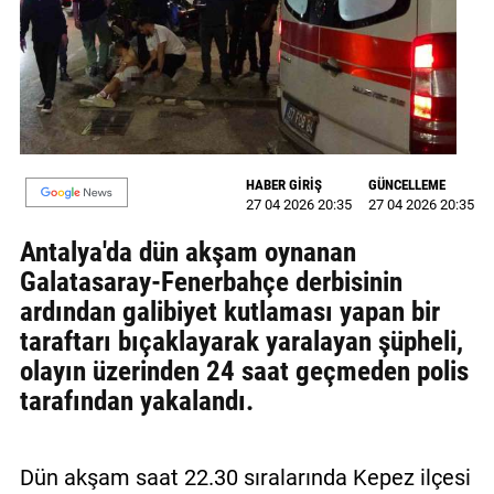
MAGAZİN
GALERİ
VİDEO
YAZARLAR
HABER GİRİŞ
GÜNCELLEME
27 04 2026 20:35
27 04 2026 20:35
BİZE
Antalya'da dün akşam oynanan
ULAŞIN
Galatasaray-Fenerbahçe derbisinin
Künye
ardından galibiyet kutlaması yapan bir
taraftarı bıçaklayarak yaralayan şüpheli,
İletişim
olayın üzerinden 24 saat geçmeden polis
Gizlilik
tarafından yakalandı.
Politikası
Dün akşam saat 22.30 sıralarında Kepez ilçesi