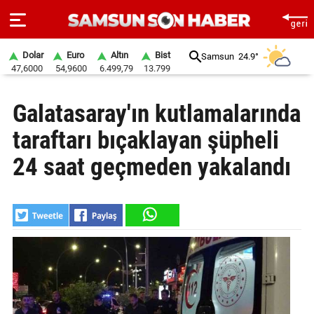
Dolar
Euro
Altın
Bist
Samsun
24.9°
47,6000
54,9600
6.499,79
13.799
ANA
Galatasaray'ın kutlamalarında
SAYFA
taraftarı bıçaklayan şüpheli
SAMSUN
HABER
24 saat geçmeden yakalandı
SAMSUNSPOR
GÜNDEM
SİYASET
EKONOMİ
DÜNYA