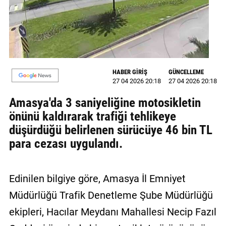
MAGAZİN
GALERİ
VİDEO
HABER GİRİŞ
GÜNCELLEME
27 04 2026 20:18
27 04 2026 20:18
YAZARLAR
Amasya'da 3 saniyeliğine motosikletin
BİZE
önünü kaldırarak trafiği tehlikeye
ULAŞIN
düşürdüğü belirlenen sürücüye 46 bin TL
Künye
para cezası uygulandı.
İletişim
Edinilen bilgiye göre, Amasya İl Emniyet
Gizlilik
Politikası
Müdürlüğü Trafik Denetleme Şube Müdürlüğü
ekipleri, Hacılar Meydanı Mahallesi Necip Fazıl