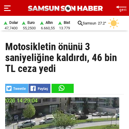
Dolar
Euro
Altın
Bist
Samsun
27.2°
47,7400
55,2500
6.660,55
13.779
ANA
Motosikletin önünü 3
SAYFA
saniyeliğine kaldırdı, 46 bin
SAMSUN
HABER
TL ceza yedi
SAMSUNSPOR
GÜNDEM
SİYASET
EKONOMİ
DÜNYA