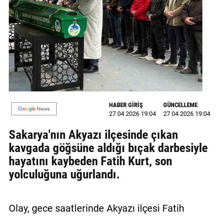
MAGAZİN
GALERİ
VİDEO
YAZARLAR
BİZE
HABER GİRİŞ
GÜNCELLEME
ULAŞIN
27 04 2026 19:04
27 04 2026 19:04
Künye
Sakarya'nın Akyazı ilçesinde çıkan
kavgada göğsüne aldığı bıçak darbesiyle
İletişim
hayatını kaybeden Fatih Kurt, son
yolculuğuna uğurlandı.
Gizlilik
Politikası
Olay, gece saatlerinde Akyazı ilçesi Fatih