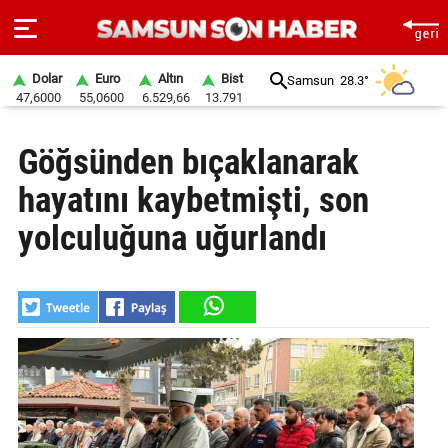
Dolar
Euro
Altın
Bist
Samsun
28.3°
47,6000
55,0600
6.529,66
13.791
ANA
Göğsünden bıçaklanarak
SAYFA
hayatını kaybetmişti, son
SAMSUN
HABER
yolculuğuna uğurlandı
SAMSUNSPOR
GÜNDEM
SİYASET
EKONOMİ
DÜNYA