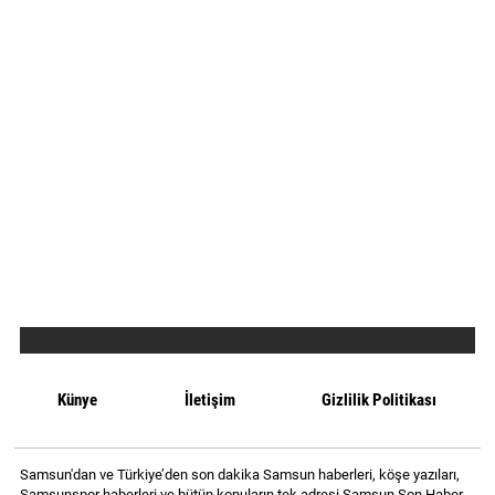
Künye
İletişim
Gizlilik Politikası
Samsun'dan ve Türkiye’den son dakika Samsun haberleri, köşe yazıları,
Samsunspor haberleri ve bütün konuların tek adresi Samsun Son Haber.