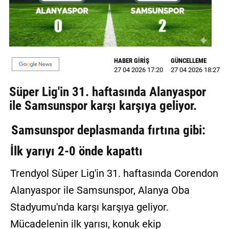
MAGAZİN
GALERİ
HABER GİRİŞ
GÜNCELLEME
VİDEO
27 04 2026 17:20
27 04 2026 18:27
YAZARLAR
Süper Lig'in 31. haftasında Alanyaspor
ile Samsunspor karşı karşıya geliyor.
BİZE
ULAŞIN
Samsunspor deplasmanda fırtına gibi:
Künye
İlk yarıyı 2-0 önde kapattı
İletişim
Trendyol Süper Lig'in 31. haftasında Corendon
Gizlilik
Alanyaspor ile Samsunspor, Alanya Oba
Politikası
Stadyumu'nda karşı karşıya geliyor.
Mücadelenin ilk yarısı, konuk ekip