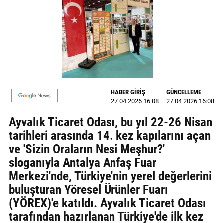
MAGAZİN
GALERİ
VİDEO
YAZARLAR
HABER GİRİŞ
GÜNCELLEME
27 04 2026 16:08
27 04 2026 16:08
BİZE
ULAŞIN
Ayvalık Ticaret Odası, bu yıl 22-26 Nisan
tarihleri arasında 14. kez kapılarını açan
Künye
ve 'Sizin Oraların Nesi Meşhur?'
İletişim
sloganıyla Antalya Anfaş Fuar
Merkezi'nde, Türkiye'nin yerel değerlerini
Gizlilik
buluşturan Yöresel Ürünler Fuarı
Politikası
(YÖREX)'e katıldı. Ayvalık Ticaret Odası
tarafından hazırlanan Türkiye'de ilk kez