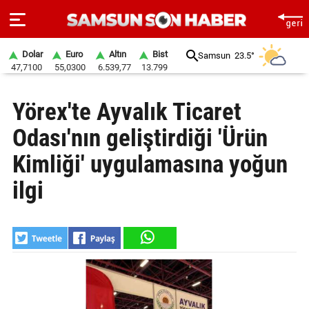
Dolar
Euro
Altın
Bist
Samsun
23.5°
47,7100
55,0300
6.539,77
13.799
ANA
Yörex'te Ayvalık Ticaret
SAYFA
Odası'nın geliştirdiği 'Ürün
SAMSUN
HABER
Kimliği' uygulamasına yoğun
ilgi
SAMSUNSPOR
GÜNDEM
SİYASET
EKONOMİ
DÜNYA