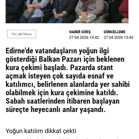
MAGAZİN
GALERİ
HABER GİRİŞ
GÜNCELLEME
27 04 2026 15:42
27 04 2026 15:42
VİDEO
Edirne'de vatandaşların yoğun ilgi
YAZARLAR
gösterdiği Balkan Pazarı için beklenen
BİZE
kura çekimi başladı. Pazarda stant
ULAŞIN
açmak isteyen çok sayıda esnaf ve
katılımcı, belirlenen alanlarda yer sahibi
Künye
olabilmek için kura çekimine katıldı.
İletişim
Sabah saatlerinden itibaren başlayan
süreçte heyecanlı anlar yaşandı.
Gizlilik
Politikası
Yoğun katılım dikkat çekti