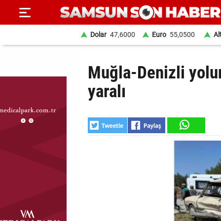
Dolar
47,6000
Euro
55,0500
Al
ANA
Muğla-Denizli yolun
SAYFA
yaralı
SAMSUN
HABER
SAMSUNSPOR
GÜNDEM
SİYASET
EKONOMİ
DÜNYA