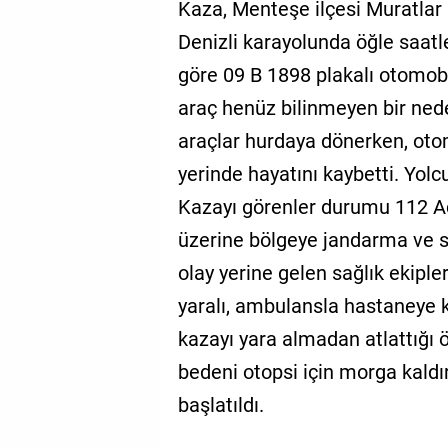
Kaza, Menteşe ilçesi Muratla
Denizli karayolunda öğle saatl
göre 09 B 1898 plakalı otomobi
araç henüz bilinmeyen bir nede
araçlar hurdaya dönerken, ot
yerinde hayatını kaybetti. Yol
Kazayı görenler durumu 112 Aci
üzerine bölgeye jandarma ve sa
olay yerine gelen sağlık ekiple
yaralı, ambulansla hastaneye k
kazayı yara almadan atlattığı 
bedeni otopsi için morga kaldırı
başlatıldı.