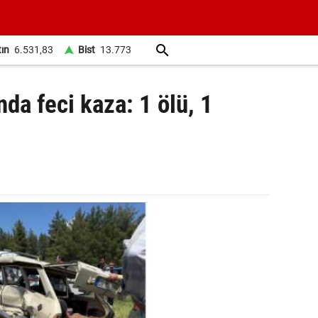
tın
6.531,83
Bist
13.773
da feci kaza: 1 ölü, 1