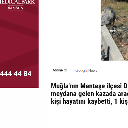
MAGAZİN
GALERİ
VİDEO
YAZARLAR
BİZE
ULAŞIN
Künye
Muğla'nın Menteşe ilçesi D
İletişim
meydana gelen kazada araç
kişi hayatını kaybetti, 1 kiş
Gizlilik
Politikası