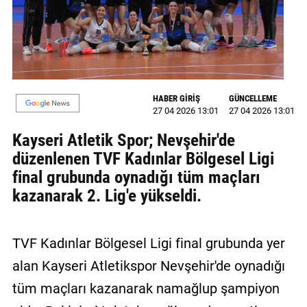
MAGAZİN
GALERİ
VİDEO
HABER GİRİŞ
GÜNCELLEME
27 04 2026 13:01
27 04 2026 13:01
YAZARLAR
Kayseri Atletik Spor; Nevşehir'de
BİZE
düzenlenen TVF Kadınlar Bölgesel Ligi
ULAŞIN
final grubunda oynadığı tüm maçları
Künye
kazanarak 2. Lig'e yükseldi.
İletişim
TVF Kadınlar Bölgesel Ligi final grubunda yer
Gizlilik
Politikası
alan Kayseri Atletikspor Nevşehir'de oynadığı
tüm maçları kazanarak namağlup şampiyon