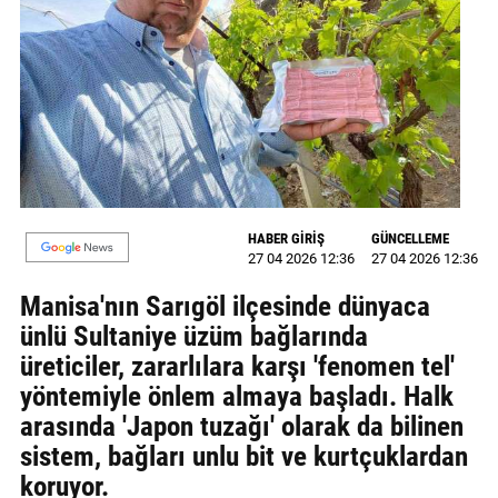
MAGAZİN
GALERİ
VİDEO
YAZARLAR
BİZE
HABER GİRİŞ
GÜNCELLEME
ULAŞIN
27 04 2026 12:36
27 04 2026 12:36
Künye
Manisa'nın Sarıgöl ilçesinde dünyaca
ünlü Sultaniye üzüm bağlarında
İletişim
üreticiler, zararlılara karşı 'fenomen tel'
yöntemiyle önlem almaya başladı. Halk
Gizlilik
arasında 'Japon tuzağı' olarak da bilinen
Politikası
sistem, bağları unlu bit ve kurtçuklardan
koruyor.