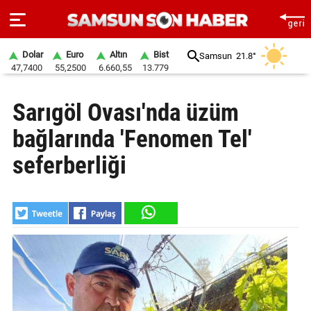
Dolar
Euro
Altın
Bist
Samsun
21.8°
47,7400
55,2500
6.660,55
13.779
ANA
Sarıgöl Ovası'nda üzüm
SAYFA
bağlarında 'Fenomen Tel'
SAMSUN
HABER
seferberliği
SAMSUNSPOR
GÜNDEM
SİYASET
EKONOMİ
DÜNYA