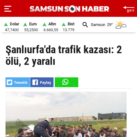
Dolar
Euro
Altın
Bist
Samsun
29°
47,7400
55,2500
6.660,55
13.779
ANA
Şanlıurfa'da trafik kazası: 2
SAYFA
ölü, 2 yaralı
SAMSUN
HABER
SAMSUNSPOR
GÜNDEM
SİYASET
EKONOMİ
DÜNYA