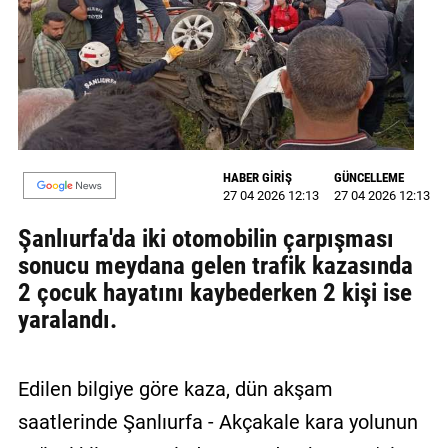
MAGAZİN
GALERİ
VİDEO
YAZARLAR
HABER GİRİŞ
GÜNCELLEME
27 04 2026 12:13
27 04 2026 12:13
BİZE
ULAŞIN
Şanlıurfa'da iki otomobilin çarpışması
sonucu meydana gelen trafik kazasında
Künye
2 çocuk hayatını kaybederken 2 kişi ise
İletişim
yaralandı.
Gizlilik
Politikası
Edilen bilgiye göre kaza, dün akşam
saatlerinde Şanlıurfa - Akçakale kara yolunun