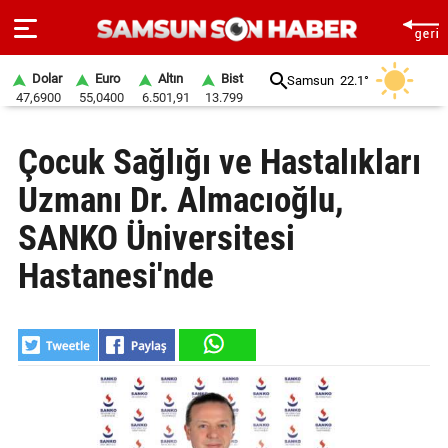
Dolar
Euro
Altın
Bist
Samsun
22.1°
47,6900
55,0400
6.501,91
13.799
ANA
Çocuk Sağlığı ve Hastalıkları
SAYFA
Uzmanı Dr. Almacıoğlu,
SAMSUN
HABER
SANKO Üniversitesi
Hastanesi'nde
SAMSUNSPOR
GÜNDEM
SİYASET
EKONOMİ
DÜNYA