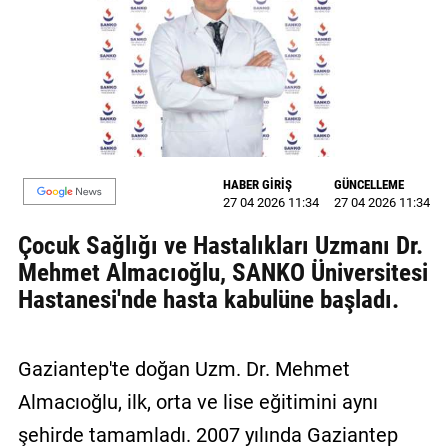
MAGAZİN
GALERİ
VİDEO
YAZARLAR
HABER GİRİŞ
GÜNCELLEME
27 04 2026 11:34
27 04 2026 11:34
BİZE
ULAŞIN
Çocuk Sağlığı ve Hastalıkları Uzmanı Dr.
Mehmet Almacıoğlu, SANKO Üniversitesi
Künye
Hastanesi'nde hasta kabulüne başladı.
İletişim
Gizlilik
Gaziantep'te doğan Uzm. Dr. Mehmet
Politikası
Almacıoğlu, ilk, orta ve lise eğitimini aynı
şehirde tamamladı. 2007 yılında Gaziantep