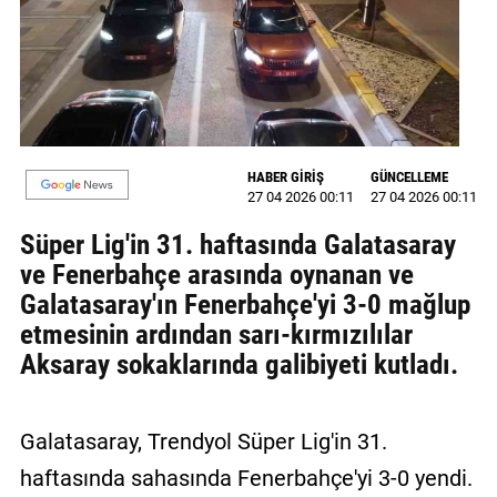
MAGAZİN
GALERİ
VİDEO
HABER GİRİŞ
GÜNCELLEME
YAZARLAR
27 04 2026 00:11
27 04 2026 00:11
BİZE
Süper Lig'in 31. haftasında Galatasaray
ULAŞIN
ve Fenerbahçe arasında oynanan ve
Künye
Galatasaray'ın Fenerbahçe'yi 3-0 mağlup
etmesinin ardından sarı-kırmızılılar
İletişim
Aksaray sokaklarında galibiyeti kutladı.
Gizlilik
Politikası
Galatasaray, Trendyol Süper Lig'in 31.
haftasında sahasında Fenerbahçe'yi 3-0 yendi.