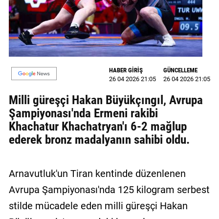
MAGAZİN
GALERİ
VİDEO
HABER GİRİŞ
GÜNCELLEME
26 04 2026 21:05
26 04 2026 21:05
YAZARLAR
Milli güreşçi Hakan Büyükçıngıl, Avrupa
BİZE
Şampiyonası'nda Ermeni rakibi
ULAŞIN
Khachatur Khachatryan'ı 6-2 mağlup
Künye
ederek bronz madalyanın sahibi oldu.
İletişim
Arnavutluk'un Tiran kentinde düzenlenen
Gizlilik
Politikası
Avrupa Şampiyonası'nda 125 kilogram serbest
stilde mücadele eden milli güreşçi Hakan