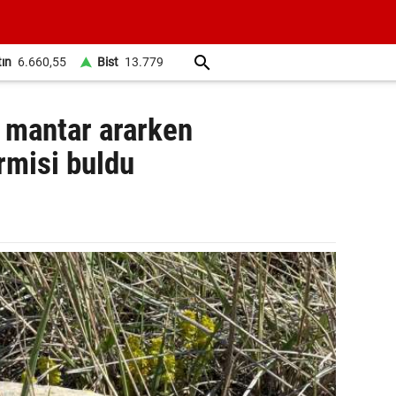
tın
6.660,55
Bist
13.779
 mantar ararken
rmisi buldu