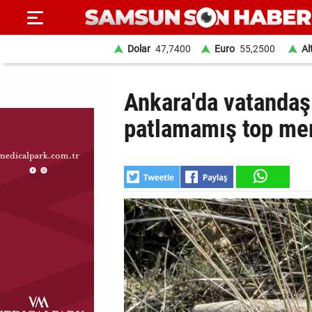
Dolar
47,7400
Euro
55,2500
Al
ANA
Ankara'da vatandaş
SAYFA
patlamamış top me
SAMSUN
HABER
SAMSUNSPOR
GÜNDEM
SİYASET
EKONOMİ
DÜNYA