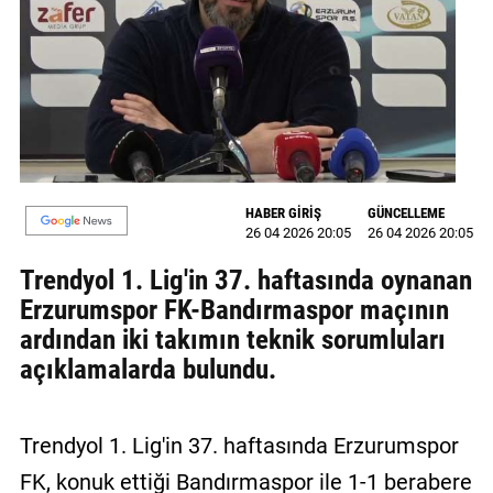
MAGAZİN
GALERİ
VİDEO
YAZARLAR
HABER GİRİŞ
GÜNCELLEME
BİZE
26 04 2026 20:05
26 04 2026 20:05
ULAŞIN
Trendyol 1. Lig'in 37. haftasında oynanan
Künye
Erzurumspor FK-Bandırmaspor maçının
ardından iki takımın teknik sorumluları
İletişim
açıklamalarda bulundu.
Gizlilik
Politikası
Trendyol 1. Lig'in 37. haftasında Erzurumspor
FK, konuk ettiği Bandırmaspor ile 1-1 berabere