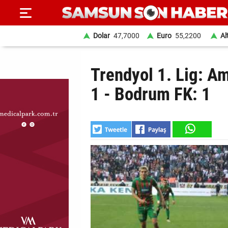
Dolar
47,7000
Euro
55,2200
Al
ANA
Trendyol 1. Lig: Am
SAYFA
1 - Bodrum FK: 1
SAMSUN
HABER
SAMSUNSPOR
GÜNDEM
SİYASET
EKONOMİ
DÜNYA