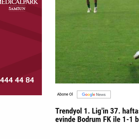
MAGAZİN
GALERİ
VİDEO
YAZARLAR
BİZE
ULAŞIN
Künye
İletişim
Trendyol 1. Lig'in 37. haft
Gizlilik
evinde Bodrum FK ile 1-1 b
Politikası