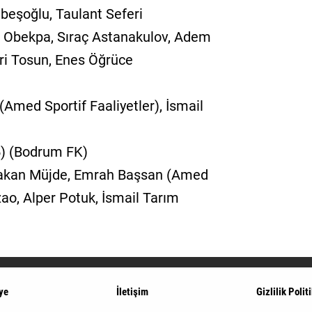
abeşoğlu, Taulant Seferi
l Obekpa, Sıraç Astanakulov, Adem
ri Tosun, Enes Öğrüce
(Amed Sportif Faaliyetler), İsmail
 5) (Bodrum FK)
Atakan Müjde, Emrah Başsan (Amed
zao, Alper Potuk, İsmail Tarım
ye
İletişim
Gizlilik Polit