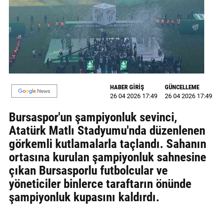
MAGAZİN
GALERİ
VİDEO
YAZARLAR
HABER GİRİŞ
GÜNCELLEME
26 04 2026 17:49
26 04 2026 17:49
BİZE
ULAŞIN
Bursaspor'un şampiyonluk sevinci,
Atatürk Matlı Stadyumu'nda düzenlenen
Künye
görkemli kutlamalarla taçlandı. Sahanın
İletişim
ortasına kurulan şampiyonluk sahnesine
çıkan Bursasporlu futbolcular ve
Gizlilik
yöneticiler binlerce taraftarın önünde
Politikası
şampiyonluk kupasını kaldırdı.