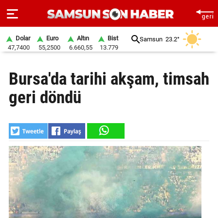
Dolar
Euro
Altın
Bist
Samsun
23.2°
47,7400
55,2500
6.660,55
13.779
ANA
Bursa'da tarihi akşam, timsah
SAYFA
geri döndü
SAMSUN
HABER
SAMSUNSPOR
GÜNDEM
SİYASET
EKONOMİ
DÜNYA