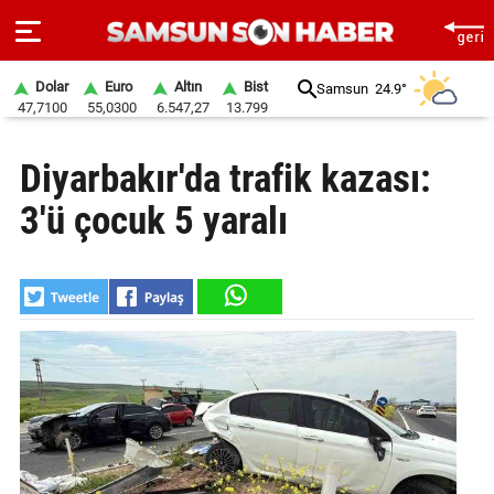
Dolar
Euro
Altın
Bist
Samsun
24.9°
47,7100
55,0300
6.547,27
13.799
ANA
Diyarbakır'da trafik kazası:
SAYFA
3'ü çocuk 5 yaralı
SAMSUN
HABER
SAMSUNSPOR
GÜNDEM
SİYASET
EKONOMİ
DÜNYA