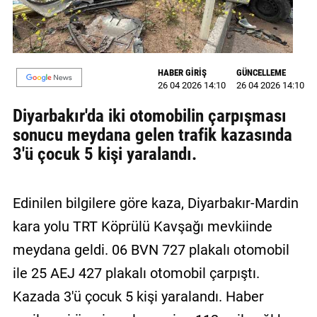
MAGAZİN
GALERİ
HABER GİRİŞ
GÜNCELLEME
26 04 2026 14:10
26 04 2026 14:10
VİDEO
Diyarbakır'da iki otomobilin çarpışması
YAZARLAR
sonucu meydana gelen trafik kazasında
BİZE
3'ü çocuk 5 kişi yaralandı.
ULAŞIN
Künye
Edinilen bilgilere göre kaza, Diyarbakır-Mardin
İletişim
kara yolu TRT Köprülü Kavşağı mevkiinde
meydana geldi. 06 BVN 727 plakalı otomobil
Gizlilik
Politikası
ile 25 AEJ 427 plakalı otomobil çarpıştı.
Kazada 3'ü çocuk 5 kişi yaralandı. Haber