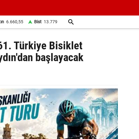
tın
6.660,55
Bist
13.779
1. Türkiye Bisiklet
ydın'dan başlayacak