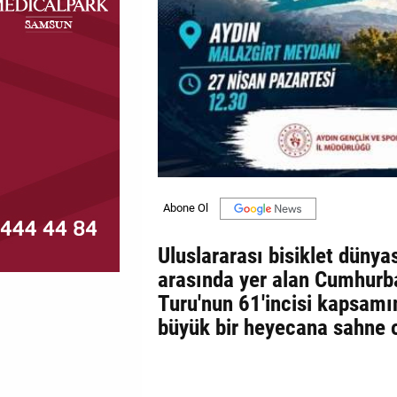
MAGAZİN
GALERİ
VİDEO
YAZARLAR
BİZE
ULAŞIN
Künye
Uluslararası bisiklet dünyas
arasında yer alan Cumhurba
İletişim
Turu'nun 61'incisi kapsamı
Gizlilik
büyük bir heyecana sahne 
Politikası