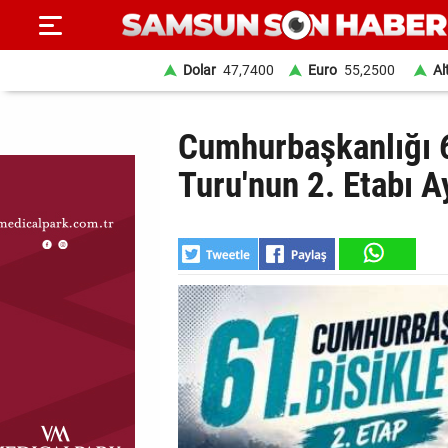
Dolar
47,7400
Euro
55,2500
Al
ANA
Cumhurbaşkanlığı 6
SAYFA
Turu'nun 2. Etabı A
SAMSUN
HABER
SAMSUNSPOR
GÜNDEM
SİYASET
EKONOMİ
DÜNYA