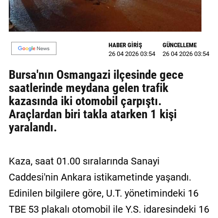
MAGAZİN
GALERİ
HABER GİRİŞ
GÜNCELLEME
26 04 2026 03:54
26 04 2026 03:54
VİDEO
Bursa'nın Osmangazi ilçesinde gece
YAZARLAR
saatlerinde meydana gelen trafik
kazasında iki otomobil çarpıştı.
BİZE
ULAŞIN
Araçlardan biri takla atarken 1 kişi
yaralandı.
Künye
İletişim
Kaza, saat 01.00 sıralarında Sanayi
Gizlilik
Caddesi'nin Ankara istikametinde yaşandı.
Politikası
Edinilen bilgilere göre, U.T. yönetimindeki 16
TBE 53 plakalı otomobil ile Y.S. idaresindeki 16