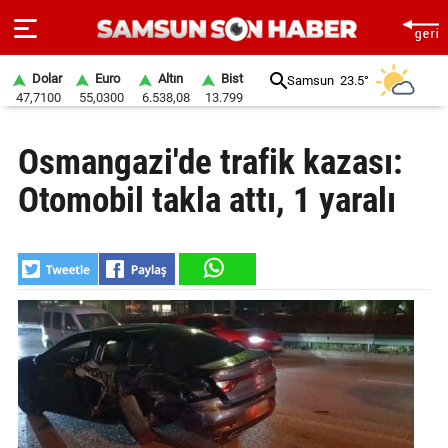
Dolar
Euro
Altın
Bist
Samsun
23.5°
47,7100
55,0300
6.538,08
13.799
ANA
Osmangazi'de trafik kazası:
SAYFA
Otomobil takla attı, 1 yaralı
SAMSUN
HABER
SAMSUNSPOR
GÜNDEM
SİYASET
EKONOMİ
DÜNYA