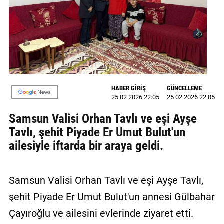
MAGAZİN
GALERİ
VİDEO
YAZARLAR
HABER GİRİŞ
GÜNCELLEME
25 02 2026 22:05
25 02 2026 22:05
BİZE
ULAŞIN
Samsun Valisi Orhan Tavlı ve eşi Ayşe
Tavlı, şehit Piyade Er Umut Bulut'un
Künye
ailesiyle iftarda bir araya geldi.
İletişim
Gizlilik
Samsun Valisi Orhan Tavlı ve eşi Ayşe Tavlı,
Politikası
şehit Piyade Er Umut Bulut'un annesi Gülbahar
Çayıroğlu ve ailesini evlerinde ziyaret etti.