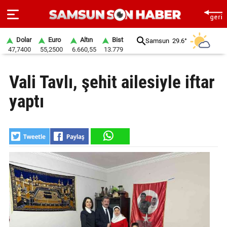
Dolar
Euro
Altın
Bist
Samsun
29.6°
47,7400
55,2500
6.660,55
13.779
ANA
Vali Tavlı, şehit ailesiyle iftar
SAYFA
yaptı
SAMSUN
HABER
SAMSUNSPOR
GÜNDEM
SİYASET
EKONOMİ
DÜNYA