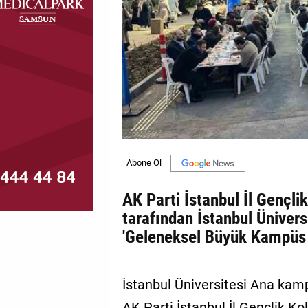
MAGAZİN
GALERİ
VİDEO
YAZARLAR
BİZE
ULAŞIN
Künye
AK Parti İstanbul İl Gençlik
İletişim
tarafından İstanbul Üniver
'Geleneksel Büyük Kampüs İ
Gizlilik
Politikası
İstanbul Üniversitesi Ana kam
AK Parti İstanbul İl Gençlik Kol