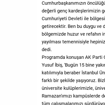
Cumhurbaşkanımızın öncülüğün
değerli genç kardeşlerimizin g
Cumhuriyeti Devleti ile bölges
getirecektir. Ben bu duygu ve
bölgemizde huzur ve refahın in
yayılması temennisiyle hepiniz
dedi.
Programda konuşan AK Parti G
Yusuf İbiş, 'Bugün 15 bine yak
katılımıyla beraber İstanbul Ün
farklı bir şekilde yaşıyoruz. Bi
üniversite kulüplerimizle, üniv
Ramazan'ımızı kampüslerde de
tüm çalışmalarımızı sürdürüyo