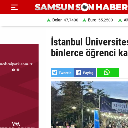
Dolar
47,7400
Euro
55,2500
Al
ANA
İstanbul Üniversite
SAYFA
binlerce öğrenci ka
SAMSUN
HABER
SAMSUNSPOR
GÜNDEM
SİYASET
EKONOMİ
DÜNYA