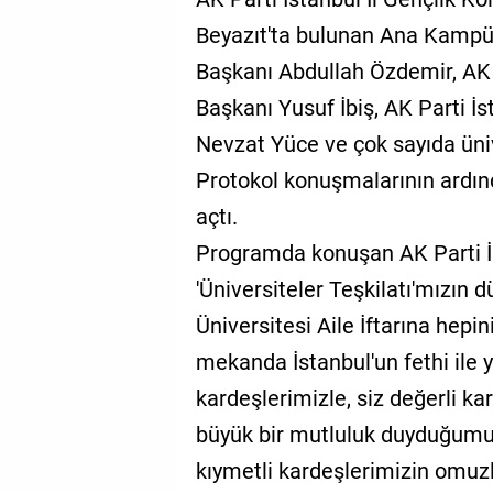
Beyazıt'ta bulunan Ana Kampüs
Başkanı Abdullah Özdemir, AK 
Başkanı Yusuf İbiş, AK Parti İs
Nevzat Yüce ve çok sayıda üniv
Protokol konuşmalarının ardınd
açtı.
Programda konuşan AK Parti İs
'Üniversiteler Teşkilatı'mızın
Üniversitesi Aile İftarına hepin
mekanda İstanbul'un fethi ile y
kardeşlerimizle, siz değerli k
büyük bir mutluluk duyduğumu 
kıymetli kardeşlerimizin omuzl