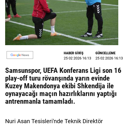
MAGAZİN
GALERİ
VİDEO
YAZARLAR
HABER GİRİŞ
GÜNCELLEME
25 02 2026 16:13
25 02 2026 16:13
BİZE
ULAŞIN
Samsunspor, UEFA Konferans Ligi son 16
play-off turu rövanşında yarın evinde
Künye
Kuzey Makendonya ekibi Shkendija ile
İletişim
oynayacağı maçın hazırlıklarını yaptığı
antrenmanla tamamladı.
Gizlilik
Politikası
Nuri Asan Tesisleri'nde Teknik Direktör