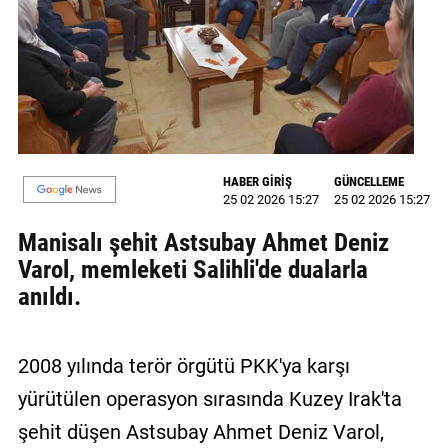
MAGAZİN
GALERİ
VİDEO
YAZARLAR
HABER GİRİŞ
GÜNCELLEME
25 02 2026 15:27
25 02 2026 15:27
BİZE
ULAŞIN
Manisalı şehit Astsubay Ahmet Deniz
Varol, memleketi Salihli'de dualarla
Künye
anıldı.
İletişim
Gizlilik
2008 yılında terör örgütü PKK'ya karşı
Politikası
yürütülen operasyon sırasında Kuzey Irak'ta
şehit düşen Astsubay Ahmet Deniz Varol,