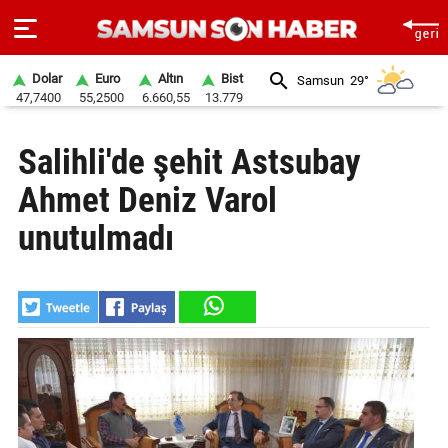
Dolar
Euro
Altın
Bist
Samsun
29°
47,7400
55,2500
6.660,55
13.779
ANA
Salihli'de şehit Astsubay
SAYFA
Ahmet Deniz Varol
SAMSUN
HABER
unutulmadı
SAMSUNSPOR
GÜNDEM
SİYASET
EKONOMİ
DÜNYA