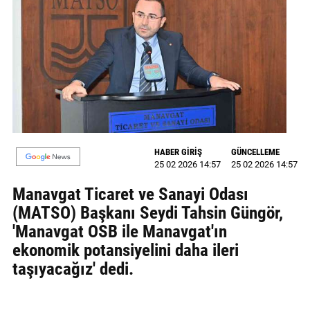
MAGAZİN
GALERİ
VİDEO
YAZARLAR
BİZE
HABER GİRİŞ
GÜNCELLEME
ULAŞIN
25 02 2026 14:57
25 02 2026 14:57
Künye
Manavgat Ticaret ve Sanayi Odası
(MATSO) Başkanı Seydi Tahsin Güngör,
İletişim
'Manavgat OSB ile Manavgat'ın
Gizlilik
ekonomik potansiyelini daha ileri
Politikası
taşıyacağız' dedi.