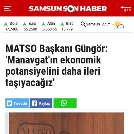
Dolar
Euro
Altın
Bist
Samsun
27.7°
47,7400
55,2500
6.660,55
13.779
ANA
MATSO Başkanı Güngör:
SAYFA
'Manavgat'ın ekonomik
SAMSUN
HABER
potansiyelini daha ileri
taşıyacağız'
SAMSUNSPOR
GÜNDEM
SİYASET
EKONOMİ
DÜNYA