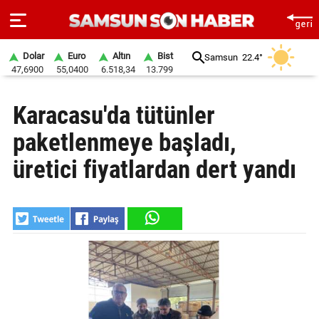
Dolar
Euro
Altın
Bist
Samsun
22.4°
47,6900
55,0400
6.518,34
13.799
ANA
Karacasu'da tütünler
SAYFA
paketlenmeye başladı,
SAMSUN
HABER
üretici fiyatlardan dert yandı
SAMSUNSPOR
GÜNDEM
SİYASET
EKONOMİ
DÜNYA