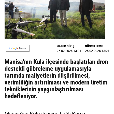
MAGAZİN
GALERİ
VİDEO
YAZARLAR
HABER GİRİŞ
GÜNCELLEME
25 02 2026 13:21
25 02 2026 13:21
BİZE
ULAŞIN
Manisa'nın Kula ilçesinde başlatılan dron
destekli gübreleme uygulamasıyla
Künye
tarımda maliyetlerin düşürülmesi,
İletişim
verimliliğin artırılması ve modern üretim
tekniklerinin yaygınlaştırılması
Gizlilik
hedefleniyor.
Politikası
Manisa'nın Kula ilçesine bağlı Körez