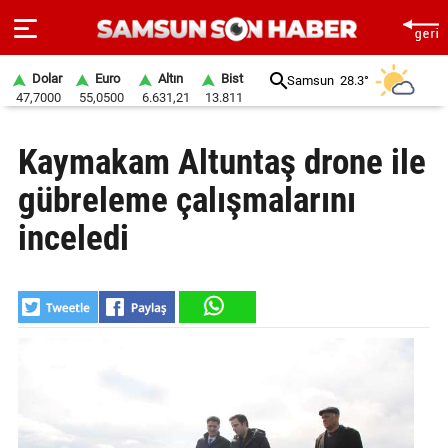
Dolar
Euro
Altın
Bist
Samsun
28.3°
47,7000
55,0500
6.631,21
13.811
ANA
Kaymakam Altuntaş drone ile
SAYFA
gübreleme çalışmalarını
SAMSUN
HABER
inceledi
SAMSUNSPOR
GÜNDEM
SİYASET
EKONOMİ
DÜNYA