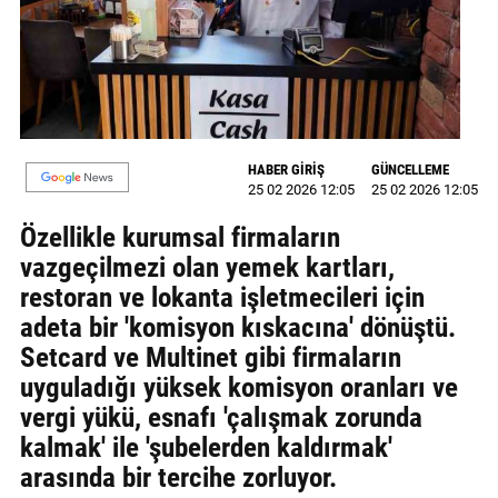
MAGAZİN
GALERİ
VİDEO
HABER GİRİŞ
GÜNCELLEME
YAZARLAR
25 02 2026 12:05
25 02 2026 12:05
BİZE
Özellikle kurumsal firmaların
ULAŞIN
vazgeçilmezi olan yemek kartları,
restoran ve lokanta işletmecileri için
Künye
adeta bir 'komisyon kıskacına' dönüştü.
İletişim
Setcard ve Multinet gibi firmaların
uyguladığı yüksek komisyon oranları ve
Gizlilik
vergi yükü, esnafı 'çalışmak zorunda
Politikası
kalmak' ile 'şubelerden kaldırmak'
arasında bir tercihe zorluyor.