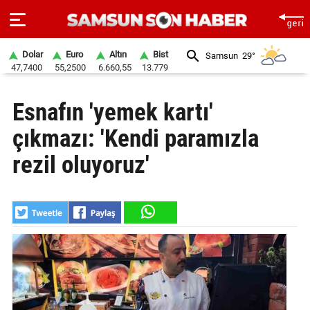
Dolar
Euro
Altın
Bist
Samsun
29°
47,7400
55,2500
6.660,55
13.779
ANA
Esnafın 'yemek kartı'
SAYFA
çıkmazı: 'Kendi paramızla
SAMSUN
HABER
rezil oluyoruz'
SAMSUNSPOR
GÜNDEM
SİYASET
EKONOMİ
DÜNYA