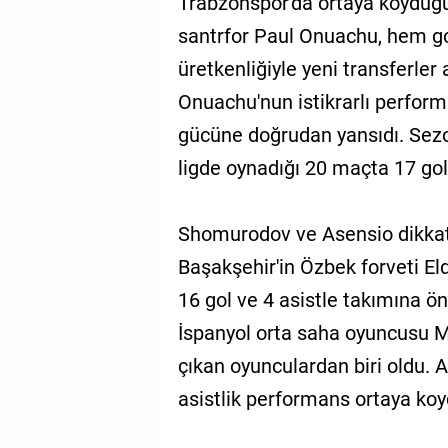
Trabzonspor'da ortaya koyduğu 
santrfor Paul Onuachu, hem g
üretkenliğiyle yeni transferler 
Onuachu'nun istikrarlı perfor
gücüne doğrudan yansıdı. Sez
ligde oynadığı 20 maçta 17 gol
Shomurodov ve Asensio dikkat
Başakşehir'in Özbek forveti 
16 gol ve 4 asistle takımına ö
İspanyol orta saha oyuncusu 
çıkan oyunculardan biri oldu. 
asistlik performans ortaya koy