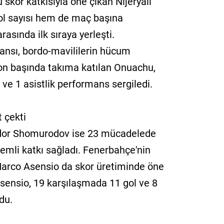
skor katkısıyla öne çıkan Nijeryalı
ol sayısı hem de maç başına
arasında ilk sıraya yerleşti.
mansı, bordo-mavililerin hücum
on başında takıma katılan Onuachu,
 ve 1 asistlik performans sergiledi.
 çekti
Eldor Shomurodov ise 23 mücadelede
nemli katkı sağladı. Fenerbahçe'nin
Marco Asensio da skor üretiminde öne
Asensio, 19 karşılaşmada 11 gol ve 8
du.