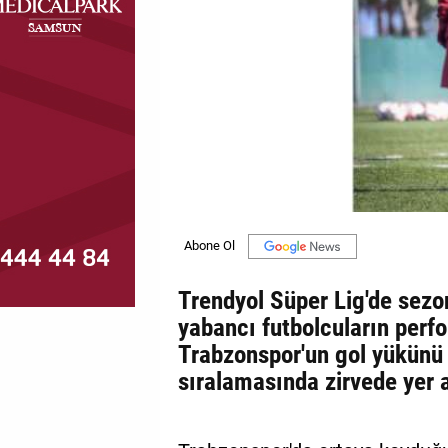
MAGAZİN
GALERİ
VİDEO
YAZARLAR
BİZE
ULAŞIN
Künye
Trendyol Süper Lig'de sezo
İletişim
yabancı futbolcuların perf
Trabzonspor'un gol yükünü 
Gizlilik
sıralamasında zirvede yer a
Politikası