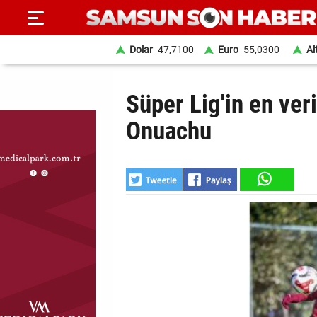
Dolar
47,7100
Euro
55,0300
Al
ANA
Süper Lig'in en veri
SAYFA
Onuachu
SAMSUN
HABER
SAMSUNSPOR
GÜNDEM
SİYASET
EKONOMİ
DÜNYA