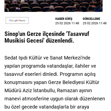
MAGAZİN
HABER GİRİŞ
GÜNCELLEME
GALERİ
25 02 2026 11:48
25 02 2026 11:48
VİDEO
Sinop'un Gerze ilçesinde 'Tasavvuf
Musikisi Gecesi' düzenlendi.
YAZARLAR
BİZE
ULAŞIN
Sedat Işıdı Kültür ve Sanat Merkezi'nde
yapılan programda vatandaşlar, ilahiler ve
Künye
tasavvuf eserleri dinledi. Programın açılış
İletişim
konuşmasını yapan Gerze Belediyesi Kültür
Gizlilik
Müdürü Aziz İstanbullu, Ramazan ayının
Politikası
manevi atmosferine uygun olarak düzenlenen
bu özel gecede vatandaşlarla bir araya