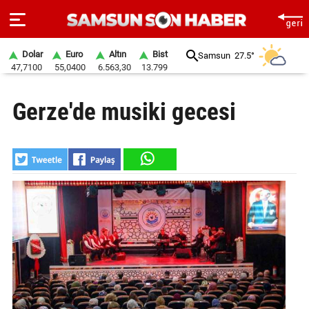
Dolar
Euro
Altın
Bist
Samsun
27.5°
47,7100
55,0400
6.563,30
13.799
ANA
Gerze'de musiki gecesi
SAYFA
SAMSUN
HABER
SAMSUNSPOR
GÜNDEM
SİYASET
EKONOMİ
DÜNYA