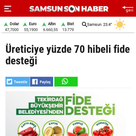
Dolar
Euro
Altın
Bist
Samsun
23.4°
47,7000
55,1900
6.660,55
13.779
ANA
Üreticiye yüzde 70 hibeli fide
SAYFA
desteği
SAMSUN
HABER
SAMSUNSPOR
GÜNDEM
SİYASET
EKONOMİ
DÜNYA