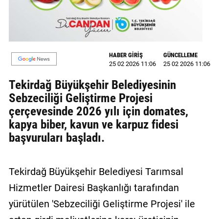
MAGAZİN
GALERİ
HABER GİRİŞ
GÜNCELLEME
VİDEO
25 02 2026 11:06
25 02 2026 11:06
YAZARLAR
Tekirdağ Büyükşehir Belediyesinin
Sebzeciliği Geliştirme Projesi
BİZE
çerçevesinde 2026 yılı için domates,
ULAŞIN
kapya biber, kavun ve karpuz fidesi
Künye
başvuruları başladı.
İletişim
Tekirdağ Büyükşehir Belediyesi Tarımsal
Gizlilik
Politikası
Hizmetler Dairesi Başkanlığı tarafından
yürütülen 'Sebzeciliği Geliştirme Projesi' ile