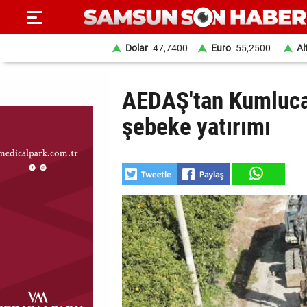
Dolar
47,7400
Euro
55,2500
Al
ANA
AEDAŞ'tan Kumluca'
SAYFA
şebeke yatırımı
SAMSUN
HABER
SAMSUNSPOR
GÜNDEM
SİYASET
EKONOMİ
DÜNYA