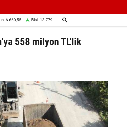
tın
6.660,55
Bist
13.779
ya 558 milyon TL'lik