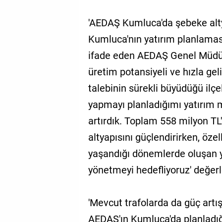
'AEDAŞ Kumluca'da şebeke altya
Kumluca'nın yatırım planlamas
ifade eden AEDAŞ Genel Müdürü
üretim potansiyeli ve hızla gel
talebinin sürekli büyüdüğü ilçel
yapmayı planladığımı yatırım mi
artırdık. Toplam 558 milyon TL
altyapısını güçlendirirken, öz
yaşandığı dönemlerde oluşan yük
yönetmeyi hedefliyoruz' değer
'Mevcut trafolarda da güç artış
AEDAŞ'ın Kumluca'da planladığı 