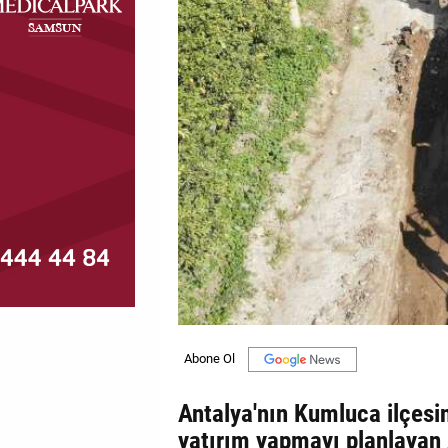
MAGAZİN
GALERİ
VİDEO
YAZARLAR
BİZE
ULAŞIN
Künye
İletişim
Gizlilik
Politikası
Antalya'nın Kumluca ilçesin
yatırım yapmayı planlaya