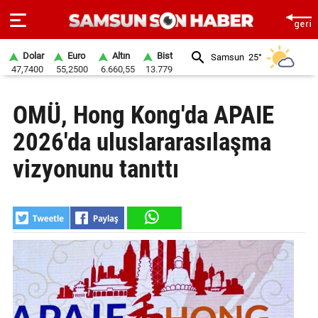
Dolar
Euro
Altın
Bist
Samsun
25°
47,7400
55,2500
6.660,55
13.779
ANA
OMÜ, Hong Kong'da APAIE
SAYFA
2026'da uluslararasılaşma
SAMSUN
HABER
vizyonunu tanıttı
SAMSUNSPOR
GÜNDEM
SİYASET
EKONOMİ
DÜNYA