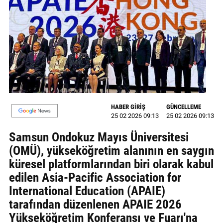
MAGAZİN
GALERİ
VİDEO
YAZARLAR
BİZE
HABER GİRİŞ
GÜNCELLEME
ULAŞIN
25 02 2026 09:13
25 02 2026 09:13
Künye
Samsun Ondokuz Mayıs Üniversitesi
(OMÜ), yükseköğretim alanının en saygın
İletişim
küresel platformlarından biri olarak kabul
edilen Asia-Pacific Association for
Gizlilik
International Education (APAIE)
Politikası
tarafından düzenlenen APAIE 2026
Yükseköğretim Konferansı ve Fuarı'na