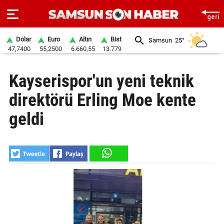
Dolar
Euro
Altın
Bist
Samsun
25°
47,7400
55,2500
6.660,55
13.779
ANA
Kayserispor'un yeni teknik
SAYFA
direktörü Erling Moe kente
SAMSUN
HABER
geldi
SAMSUNSPOR
GÜNDEM
SİYASET
EKONOMİ
DÜNYA