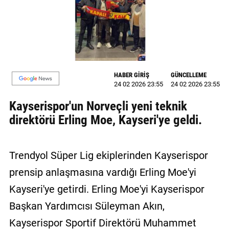
MAGAZİN
GALERİ
VİDEO
HABER GİRİŞ
GÜNCELLEME
YAZARLAR
24 02 2026 23:55
24 02 2026 23:55
Kayserispor'un Norveçli yeni teknik
BİZE
ULAŞIN
direktörü Erling Moe, Kayseri'ye geldi.
Künye
Trendyol Süper Lig ekiplerinden Kayserispor
İletişim
prensip anlaşmasına vardığı Erling Moe'yi
Gizlilik
Kayseri'ye getirdi. Erling Moe'yi Kayserispor
Politikası
Başkan Yardımcısı Süleyman Akın,
Kayserispor Sportif Direktörü Muhammet