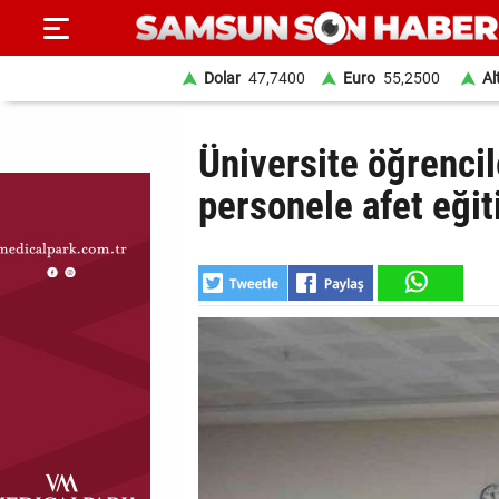
Dolar
47,7400
Euro
55,2500
Al
ANA
Üniversite öğrenci
SAYFA
personele afet eğit
SAMSUN
HABER
SAMSUNSPOR
GÜNDEM
SİYASET
EKONOMİ
DÜNYA