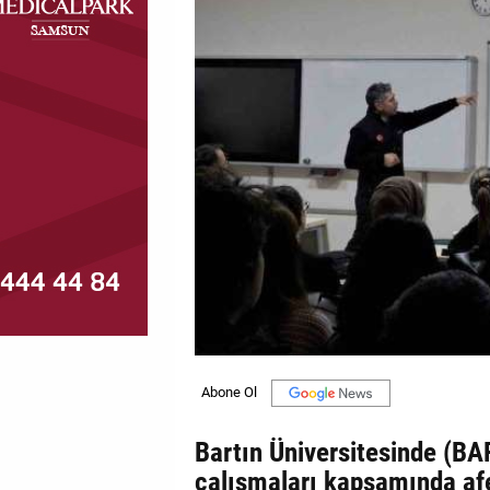
MAGAZİN
GALERİ
VİDEO
YAZARLAR
BİZE
ULAŞIN
Künye
İletişim
Gizlilik
Politikası
Bartın Üniversitesinde (BAR
çalışmaları kapsamında afe