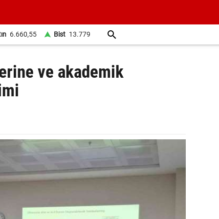
tın
6.660,55
Bist
13.779
lerine ve akademik
imi