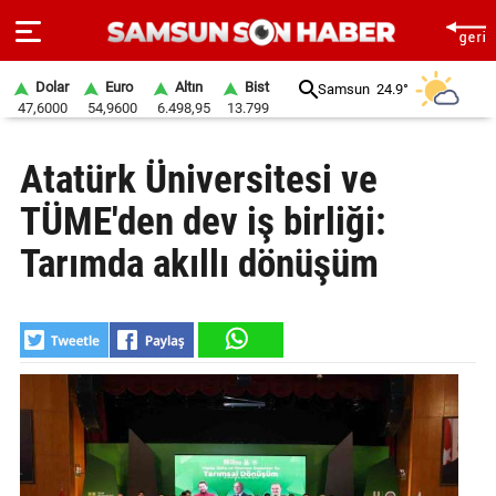
Dolar
Euro
Altın
Bist
Samsun
24.9°
47,6000
54,9600
6.498,95
13.799
ANA
Atatürk Üniversitesi ve
SAYFA
TÜME'den dev iş birliği:
SAMSUN
HABER
Tarımda akıllı dönüşüm
SAMSUNSPOR
GÜNDEM
SİYASET
EKONOMİ
DÜNYA