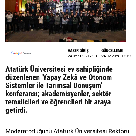
MAGAZİN
GALERİ
VİDEO
YAZARLAR
HABER GİRİŞ
GÜNCELLEME
24 02 2026 17:19
24 02 2026 17:19
BİZE
Atatürk Üniversitesi ev sahipliğinde
ULAŞIN
düzenlenen 'Yapay Zekâ ve Otonom
Künye
Sistemler ile Tarımsal Dönüşüm'
konferansı; akademisyenler, sektör
İletişim
temsilcileri ve öğrencileri bir araya
Gizlilik
getirdi.
Politikası
Moderatörlüğünü Atatürk Üniversitesi Rektörü