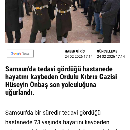
MAGAZİN
GALERİ
VİDEO
YAZARLAR
HABER GİRİŞ
GÜNCELLEME
24 02 2026 17:14
24 02 2026 17:14
BİZE
ULAŞIN
Samsun'da tedavi gördüğü hastanede
hayatını kaybeden Ordulu Kıbrıs Gazisi
Künye
Hüseyin Önbaş son yolculuğuna
İletişim
uğurlandı.
Gizlilik
Politikası
Samsun'da bir süredir tedavi gördüğü
hastanede 73 yaşında hayatını kaybeden