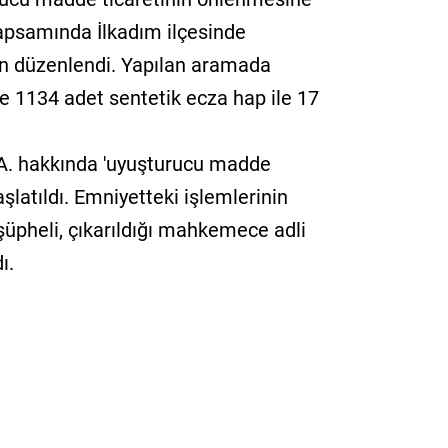
kapsamında İlkadım ilçesinde
on düzenlendi. Yapılan aramada
te 1134 adet sentetik ecza hap ile 17
 C.A. hakkında 'uyuşturucu madde
aşlatıldı. Emniyetteki işlemlerinin
şüpheli, çıkarıldığı mahkemece adli
ı.