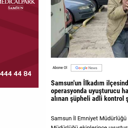
MAGAZİN
GALERİ
VİDEO
YAZARLAR
BİZE
ULAŞIN
Künye
Samsun'un İlkadım ilçesind
İletişim
operasyonda uyuşturucu hap
alınan şüpheli adli kontrol 
Gizlilik
Politikası
Samsun İl Emniyet Müdürlüğü 
Müdürlüğü ekiplerince uyuştu