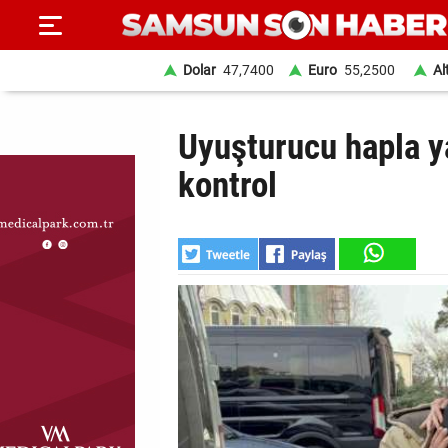
Dolar
47,7400
Euro
55,2500
Al
ANA
Uyuşturucu hapla y
SAYFA
kontrol
SAMSUN
HABER
SAMSUNSPOR
GÜNDEM
SİYASET
EKONOMİ
DÜNYA