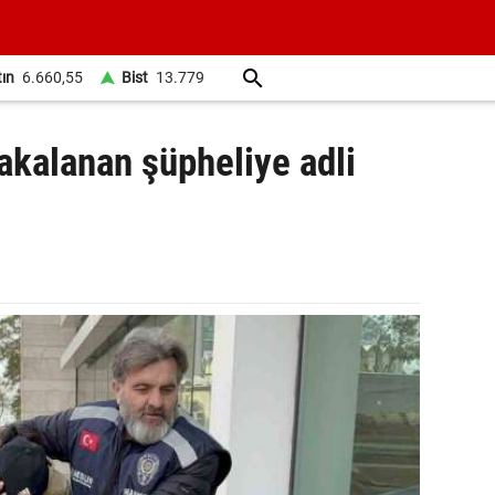
tın
6.660,55
Bist
13.779
akalanan şüpheliye adli