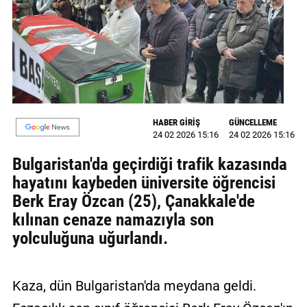
MAGAZİN
GALERİ
VİDEO
YAZARLAR
HABER GİRİŞ
GÜNCELLEME
24 02 2026 15:16
24 02 2026 15:16
BİZE
ULAŞIN
Bulgaristan'da geçirdiği trafik kazasında
hayatını kaybeden üniversite öğrencisi
Künye
Berk Eray Özcan (25), Çanakkale'de
İletişim
kılınan cenaze namazıyla son
yolculuğuna uğurlandı.
Gizlilik
Politikası
Kaza, dün Bulgaristan'da meydana geldi.