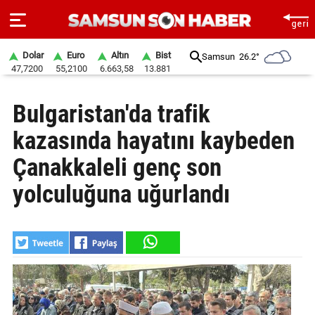
Dolar
Euro
Altın
Bist
Samsun
26.2°
47,7200
55,2100
6.663,58
13.881
ANA
Bulgaristan'da trafik
SAYFA
kazasında hayatını kaybeden
SAMSUN
HABER
Çanakkaleli genç son
yolculuğuna uğurlandı
SAMSUNSPOR
GÜNDEM
SİYASET
EKONOMİ
DÜNYA