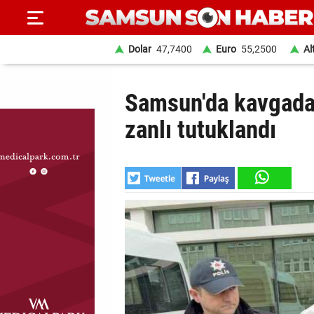
Dolar
47,7400
Euro
55,2500
Al
ANA
Samsun'da kavgada 
SAYFA
zanlı tutuklandı
SAMSUN
HABER
SAMSUNSPOR
GÜNDEM
SİYASET
EKONOMİ
DÜNYA