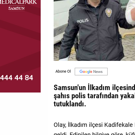
MAGAZİN
GALERİ
VİDEO
YAZARLAR
BİZE
ULAŞIN
Künye
Samsun'un İlkadım ilçesind
İletişim
şahıs polis tarafından yak
tutuklandı.
Gizlilik
Politikası
Olay, İlkadım ilçesi Kadifeka
geldi. Edinilen bilgiye göre, 