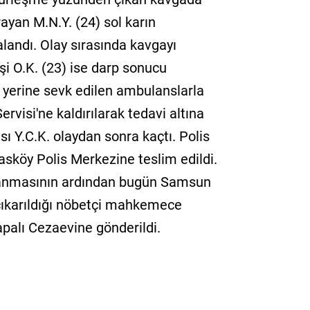
ğrayan M.N.Y. (24) sol karın
landı. Olay sırasında kavgayı
şi O.K. (23) ise darp sonucu
ay yerine sevk edilen ambulanslarla
visi'ne kaldırılarak tedavi altına
sı Y.C.K. olaydan sonra kaçtı. Polis
yasköy Polis Merkezine teslim edildi.
lanmasının ardından bugün Samsun
 çıkarıldığı nöbetçi mahkemece
palı Cezaevine gönderildi.