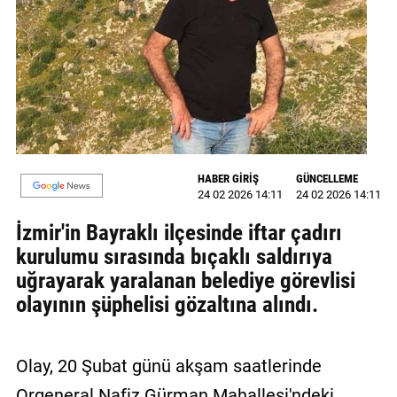
MAGAZİN
GALERİ
VİDEO
YAZARLAR
HABER GİRİŞ
GÜNCELLEME
BİZE
24 02 2026 14:11
24 02 2026 14:11
ULAŞIN
İzmir'in Bayraklı ilçesinde iftar çadırı
Künye
kurulumu sırasında bıçaklı saldırıya
İletişim
uğrayarak yaralanan belediye görevlisi
olayının şüphelisi gözaltına alındı.
Gizlilik
Politikası
Olay, 20 Şubat günü akşam saatlerinde
Orgeneral Nafiz Gürman Mahallesi'ndeki